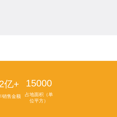
15000
2亿+
占地面积（单
年销售金额
位平方）