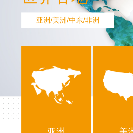
亚洲/美洲/中东/非洲
亚洲
美