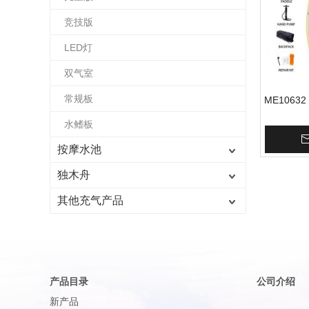
竞技版
LED灯
双气室
常规板
ME10632
水鳍板
按摩水池
独木舟
其他充气产品
产品目录
公司介绍
新产品